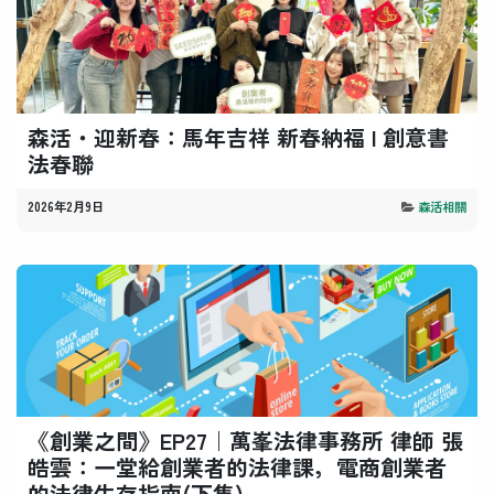
森活・迎新春：馬年吉祥 新春納福 l 創意書
法春聯
2026年2月9日
森活相關
《創業之間》EP27｜萬峯法律事務所 律師 張
皓雲：一堂給創業者的法律課，電商創業者
的法律生存指南(下集)