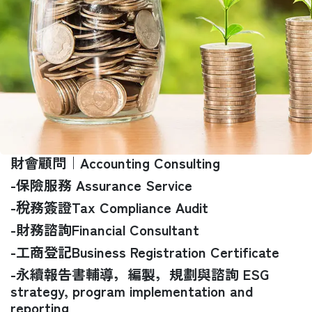
財會顧問｜Accounting Consulting
-保險服務 Assurance Service
-稅務簽證Tax Compliance Audit
-財務諮詢Financial Consultant
-工商登記Business Registration Certificate
-永續報告書輔導，編製，規劃與諮詢 ESG
strategy, program implementation and
reporting