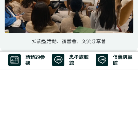
知識型活動、讀書會、交流分享會
請預約參
忠孝旗艦
信義別緻
下午茶聚會 & 輕派對
觀
館
館