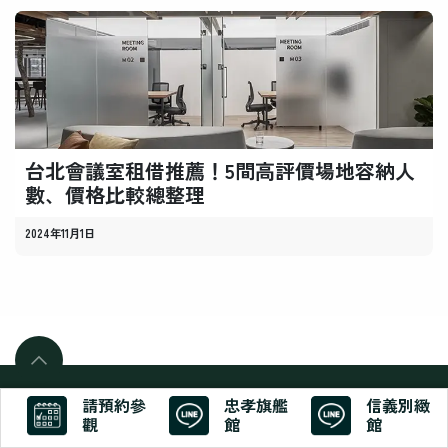
台北會議室租借推薦！5間高評價場地容納人
數、價格比較總整理
2024年11月1日
版權所有 ©
SeedsHub
請預約參
忠孝旗艦
信義別緻
由
驅動
觀
館
館