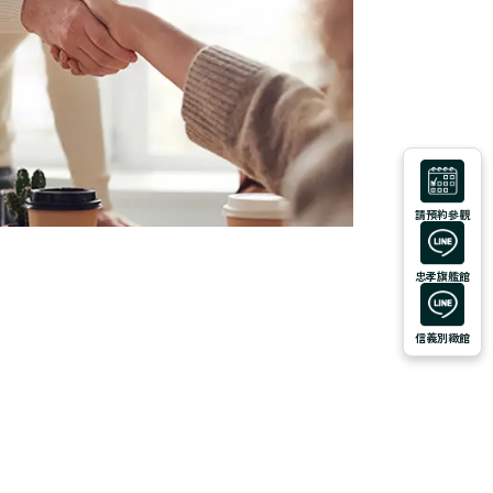
請預約參觀
忠孝旗艦館
信義別緻館