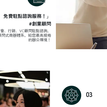
，免費駐點諮詢服務！」
#創業顧問
會、行銷、VC顧問駐點諮詢，
顧問式商辦體系，給您最高規格
的辦公環境！
03