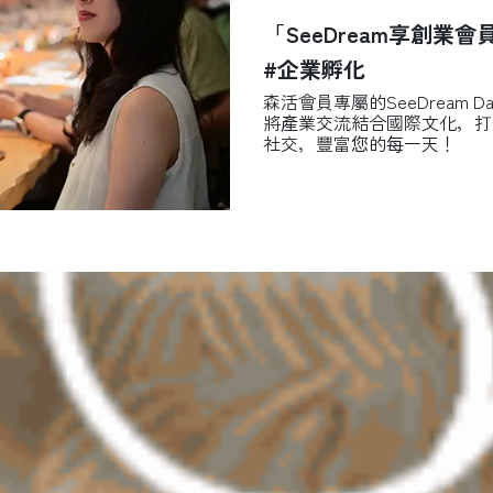
「SeeDream享創
#企業孵化
森活會員專屬的SeeDream
將產業交流結合國際文化，打
社交，豐富您的每一天！