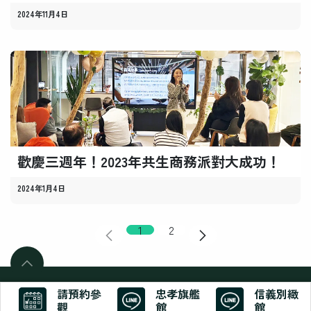
2024年11月4日
歡慶三週年！2023年共生商務派對大成功！
2024年1月4日
1
2
版權所有 ©
SeedsHub
請預約參
忠孝旗艦
信義別緻
由
驅動
觀
館
館