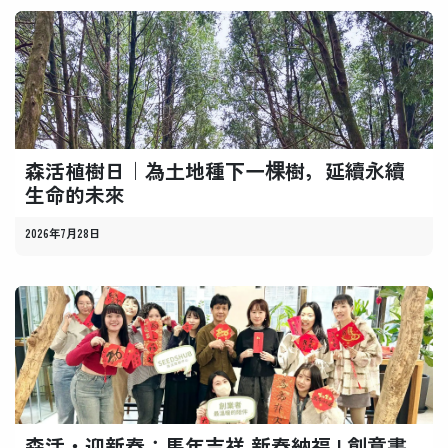
森活植樹日｜為土地種下一棵樹，延續永續
生命的未來
2026年7月28日
森活・迎新春：馬年吉祥 新春納福 l 創意書