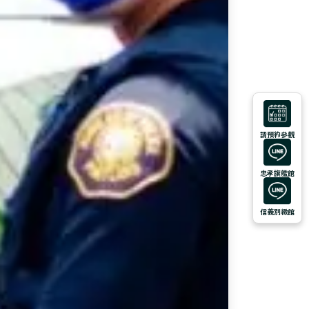
請預約參觀
忠孝旗艦館
信義別緻館