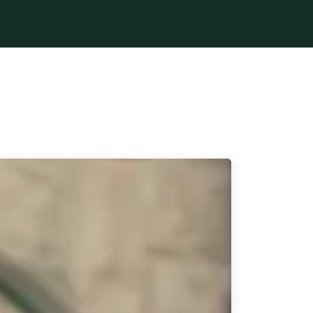
學堂
Podcast
Q&A