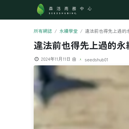
跳至內容
關於森活
所有網誌
永續學堂
違法前也得先上過的
違法前也得先上過的永
2024年11月11日
由
seedshub01