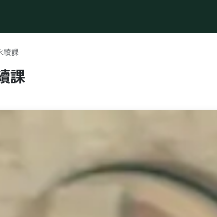
最新消息
辦公方案
營業登記
會議活動場地
永續
永續課
續課