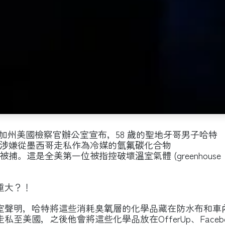
，南加州美國檢察官辦公室宣布，58 歲的聖地牙哥男子哈特
月4日，因涉嫌從墨西哥走私作為冷媒的氫氟碳化合物
）在美國被捕。這是全美第一位被指控破壞溫室氣體 (greenhouse
重大？！
室聲明，哈特將這些消耗臭氧層的化學品藏在防水布和車
至美國，之後他會將這些化學品放在OfferUp、Facebo