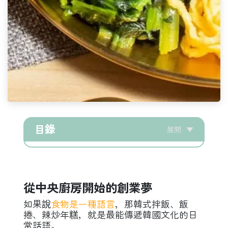
目錄
展開
▼
從中央廚房開始的創業夢
如果說
食物是一種語言
，那韓式拌飯、飯
捲、辣炒年糕，就是最能傳遞韓國文化的日
常話語。