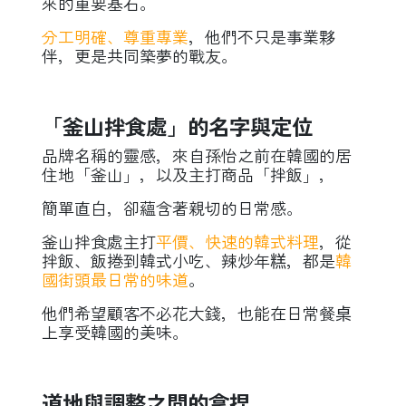
來的重要基石。
分工明確、尊重專業
，他們不只是事業夥
伴，更是共同築夢的戰友。
「釜山拌食處」的名字與定位
品牌名稱的靈感，來自孫怡之前在韓國的居
住地「釜山」，以及主打商品「拌飯」，
簡單直白，卻蘊含著親切的日常感。
釜山拌食處主打
平價、快速的韓式料理
，從
拌飯、飯捲到韓式小吃、辣炒年糕，都是
韓
國街頭最日常的味道
。
他們希望顧客不必花大錢，也能在日常餐桌
上享受韓國的美味。
道地與調整之間的拿捏