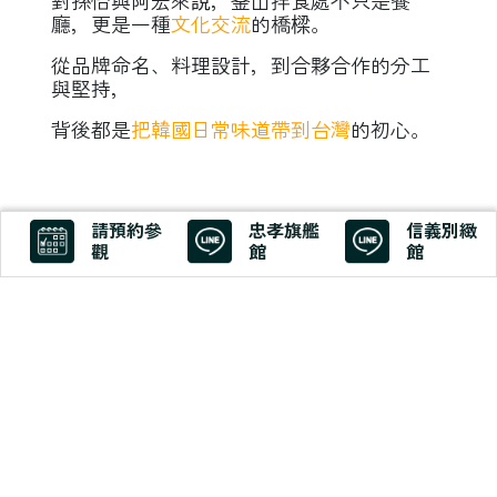
對孫怡與阿宏來說，釜山拌食處不只是餐
廳，更是一種
文化交流
的橋樑。
從品牌命名、料理設計，到合夥合作的分工
與堅持，
背後都是
把韓國日常味道帶到台灣
的初心。
請預約參
忠孝旗艦
信義別緻
觀
館
館
認識更多 釜山拌食處
看更多最新資訊，歡迎追蹤：
📸 Instagram｜
@busankbb
🔵 Facebook｜
釜山拌食處2.0