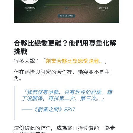
合夥比戀愛更難？他們用尊重化解
挑戰
很多人說：「
創業合夥比談戀愛還難。
」
但在孫怡與阿宏的合作裡，衝突並不是主
角。
「我們沒有爭執，只有理性的討論。錯
了沒關係，再試第二次、第三次。」
——《創業之間》EP17
這份彼此的信任，成為釜山拌食處能一路走