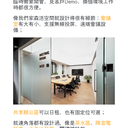
臨時需要開會、見客戶Demo、換個環境工作
時都很方便。
像我們家森活空間就設計得很有細節：
會議
室
有大有小、支援無線投屏、遠端會議設
備；
共享辦公區
可以日租、也有固定位可選；
就連角落都有設計過，像是
茶水區
、
隔音電