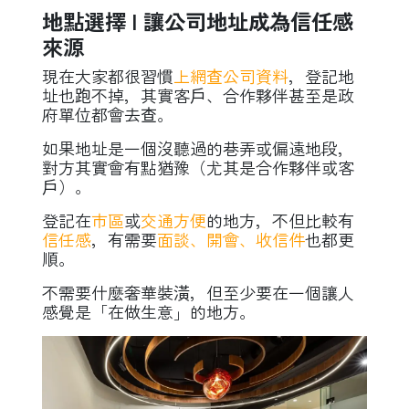
地點選擇 l 讓公司地址成為信任感
來源
現在大家都很習慣
上網查公司資料
，登記地
址也跑不掉，其實客戶、合作夥伴甚至是政
府單位都會去查。
如果地址是一個沒聽過的巷弄或偏遠地段，
對方其實會有點猶豫（尤其是合作夥伴或客
戶）。
登記在
市區
或
交通方便
的地方，不但比較有
信任感
，有需要
面談、開會、收信件
也都更
順。
不需要什麼奢華裝潢，但至少要在一個讓人
感覺是「在做生意」的地方。