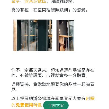
話亭
、
公共沙發區
、閱讀雜誌架，
真的有種「在空間裡被照顧到」的感覺。
你不一定每天進來，但知道這些場域是存在
的、有被維護著，心裡就會多一分踏實。
這種質感，會默默地跟著你的品牌一起被看
見。
以上提及的辦公場域在豪華登記方案有
附贈
的
免費使用
時數
了解方案