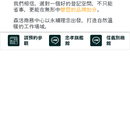
我們相信，選對一個好的登記空間，不只能
省事，更能在無形中
替您的品牌加分
。
森活商務中心以永續理念出發，打造自然溫
暖的工作場域，
我們沒有冰冷制式的辦公空間，而是用實木
請預約參
忠孝旗艦
信義別緻
家具、綠植佈置、柔和光線，
觀
館
館
營造出能安心久待、也能留下印象的辦公環
境。